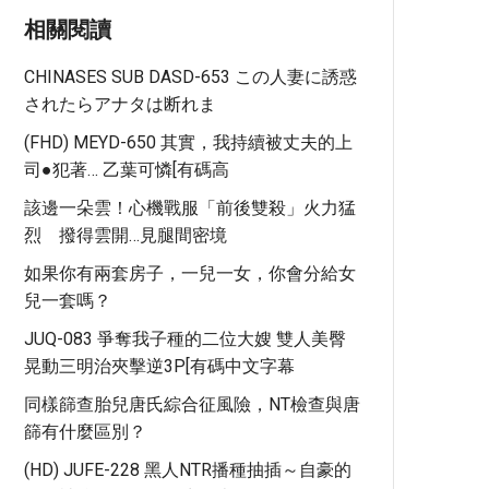
相關閱讀
CHINASES SUB DASD-653 この人妻に誘惑
されたらアナタは断れま
(FHD) MEYD-650 其實，我持續被丈夫的上
司●犯著… 乙葉可憐[有碼高
該邊一朵雲！心機戰服「前後雙殺」火力猛
烈 撥得雲開…見腿間密境
如果你有兩套房子，一兒一女，你會分給女
兒一套嗎？
JUQ-083 爭奪我子種的二位大嫂 雙人美臀
晃動三明治夾擊逆3P[有碼中文字幕
同樣篩查胎兒唐氏綜合征風險，NT檢查與唐
篩有什麼區別？
(HD) JUFE-228 黑人NTR播種抽插～自豪的