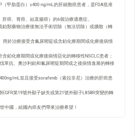
（甲胎蛋白）≥400 ng/mL的肝細胞癌患者，是FDA批准
。
、肝癌、胃癌、結直腸癌）的6個治療適應症。
或鉑類藥物治療後無法手術切除（無法切除）或擴散（轉
xel）用於治療接受含氟尿嘧啶或含鉑化療期間或化療後病情
含鉑化療期間或化療後病情惡化的轉移性NSCLC患者；
接受貝伐單抗、奧沙利鉑和氟尿嘧啶期間或之後病情進展的轉移
0ng/mL並且接受sorafenib（索拉非尼）治療的肝癌患
GFR第19號外顯子缺失或第21號外顯子L858R突變的轉
世中國，給國內癌友們帶來治療希望！