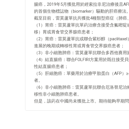
腸癌，2019年5月獲批用於經索拉非尼治療後且AFP
的首個生物標誌物（biomarker）驅動的肝癌療法
截至目前，雷莫蘆單抗共獲批4種類型癌症（肺癌
（1）胃癌：雷莫蘆單抗單葯治療含接受含氟嘧啶
移）胃或胃食管交界腺癌患者；
（2）胃癌：雷莫蘆單抗或聯合紫杉醇（paclita
進展的晚期或轉移性胃或胃食管交界腺癌患者；
（3）非小細胞肺癌：雷莫蘆單抗聯合多西他賽用於
（4）結直腸癌：聯合FOLFIRI方案用於既往
性結直腸癌患者；
（5）肝細胞癌：單藥用於治療甲胎蛋白（AFP）≥40
者。
（6）非小細胞肺癌：雷莫蘆單抗聯合厄洛替尼治療E
移性非小細胞肺癌患者。
但是，該葯在中國尚未獲批上市。期待能夠早期問