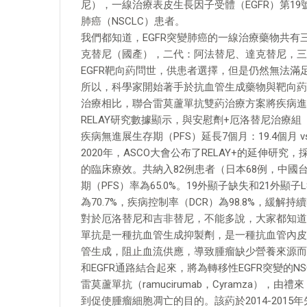
尼），一線治療表皮生長因子受體（EGFR）第19
肺癌（NSCLC）患者。
我們都知道，EGFR突變肺癌的一線治療藥物共
克替尼（國產），二代：阿法替尼、達克替尼，三
EGFR靶向葯問世，供患者選擇，但是仍然無法滿足
所以，科學家開始著手於抗血管生成藥物與靶向葯聯
治療相比，聯合雷莫蘆單抗雙葯治療方案將疾病進
RELAY研究數據顯示，與安慰劑+厄洛替尼治療組（
疾病無進展生存期（PFS）延長7個月：19.4個月 
2020年，ASCO大會公布了RELAY+的延伸研
的臨床療效。共納入82例患者（日本68例，中國台
期（PFS）率為65.0%。19外顯子缺失和21外顯子L
為70.7%，疾病控制率（DCR）為98.8%，緩解
對於厄洛替尼和吉非替尼，不能多說，大家都知道
單抗是一種抗血管生成抑製劑，是一種抗血管內皮生
管生成，阻止血流供應，導致腫瘤缺少營養來源而無
和EGFR通路結合起來，將為轉移性EGFR突變的
雷莫蘆單抗（ramucirumab，Cyramza），由禮
到促使腫瘤細胞凋亡的目的。該葯於2014-201