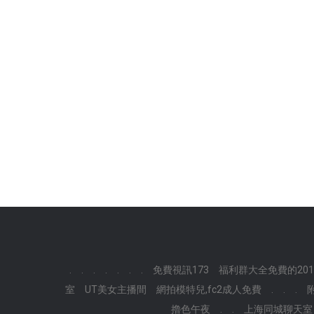
.
.
.
.
.
.
.
免費視訊173
福利群大全免費的201
室
UT美女主播間
網拍模特兒,fc2成人免費
.
.
.
擼色午夜
.
.
上海同城聊天室