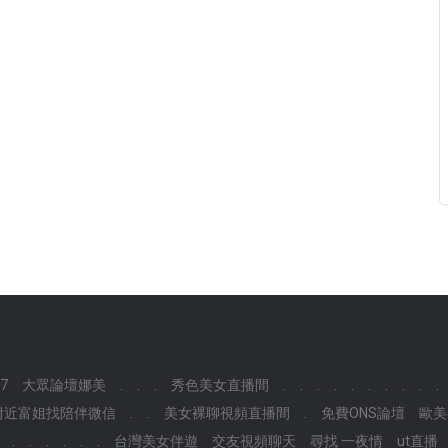
7
大眾論壇娜美
.
.
.
秀色美女直播間
.
.
.
.
.
.
.
.
.
.
附近富姐找陪伴微信
.
.
美女裸聊視頻直播間
.
免費ONS論壇
歐美
.
.
.
.
.
.
台灣美女伴遊
交友視頻聊天
尋找 一夜情
ut直播