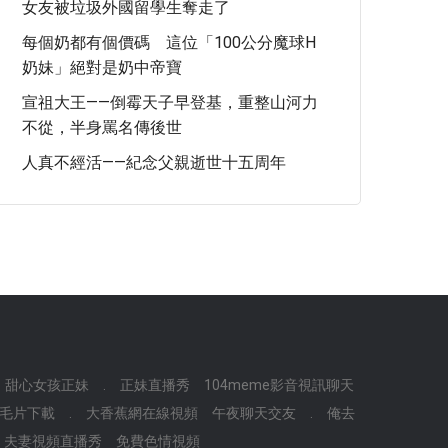
女友被垃圾外國留學生奪走了
每個奶都有個價碼 這位「100公分魔球H
奶妹」絕對是奶中帝寶
宣祖大王——倒霉天子早登基，重整山河力
不從，半身罵名傳後世
人真不經活——紀念父親逝世十五周年
甜心女孩正妹
.
正妹直播秀
104meme影音視訊聊天
毛片下載
.
大香蕉網在線視頻
午夜聊天交友
.
俺去
夫妻視頻直播秀
免費色情視頻