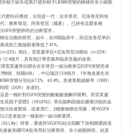
號外顯子缺失或第21號外顯子L858R突變的轉移性非小細胞
有三代靶向葯獲批，分別是一代：吉非替尼、厄洛替尼和埃
代：奧希替尼、阿美替尼（國產）。已經有這麼多種
EGFR突變肺癌的治療需求。
合治療的研究，如今，在III期臨床中，與厄洛替尼單葯
展或死亡風險顯著降低了41%。
n=225）相比，雷莫蘆單抗+厄洛替尼治療組（n=224）
vs 12.4個月，具有統計學意義和臨床意義的改善。
究，採用雷莫蘆單抗聯合吉非替尼一線治療東亞EGFR突變患者
灣8例，韓國6例），中位隨訪13.8個月，1年無進展生存
858R突變分別佔67.2%、63.4%。患者客觀緩解率（ORR）
持續時間（DOR）未達到。
這是一種針對EGFR突變的酪氨酸激酶抑製劑。而雷莫蘆
長因子受體2（VEGFR2）單抗能夠阻礙給腫瘤功能的血
法快速繁殖，或者凋亡。2種藥物聯合用藥，將VEGFR
NSCLC患者提供一種新的一線治療選擇。
來（Eli Lilly）研發，通過與VEGFR2結合阻斷下游相關通路達
5年先後被美國FDA批准用於治療胃癌、非小細胞肺癌、結直