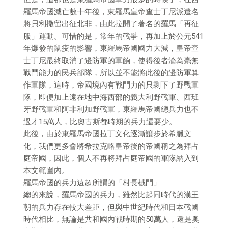
羅馬帝國滅亡數十年後，東羅馬皇帝查士丁尼派遣名
將貝利撒留出征北非，由此拉開了著名的羅馬「再征
服」運動。可惜的是，常年的戰爭，再加上於公元541
年爆發的鼠疫的影響，東羅馬帝國國力大減，皇帝查
士丁尼最終取消了邊防軍的軍餉，使得後者淪為毫無
戰鬥能力的民兵部隊，所以並不能將此後的邊防軍算
作軍隊，這時，帝國境內有戰鬥力的只剩下了野戰軍
隊，即便加上遠在地中海西部的義大利野戰軍、西班
牙野戰軍和阿非利加野戰軍，東羅馬帝國總兵力也不
過才15萬人，比奧古斯都時期的兵力還要少。
此後，由於東羅馬帝國拉丁文化逐漸讓步於希臘文
化，我們更多會將希拉克略皇帝後的帝國稱之為拜占
庭帝國，因此，個人不再將拜占庭帝國的軍隊納入到
本文範圍內。
羅馬帝國的兵力遠超所謂的「村長械鬥」
總的來說，羅馬帝國的兵力，雖然比起同時代的漢王
朝的兵力存在較大差距，但與中世紀時代和日本戰國
時代相比，無論是共和國內戰時期的50萬人，還是奧