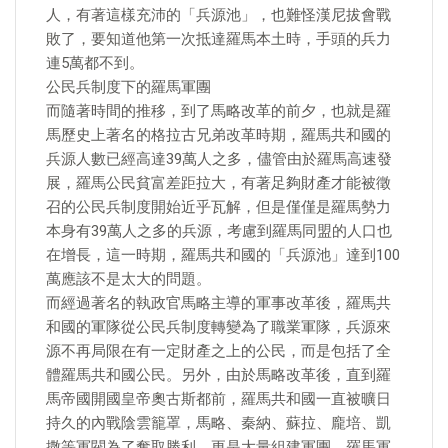
人，有著這樣充沛的「兵源池」，也難怪漢尼拔會戰
敗了，要知道他第一次抵達羅馬本土時，手頭的兵力
連5萬都不到。
公民兵制度下的羅馬軍團
而隨著時間的推移，到了馬略改革的前夕，也就是羅
馬歷史上著名的格拉古兄弟改革時期，羅馬共和國的
兵源人數已經高達39萬人之多，儘管由於羅馬高速發
展，羅馬公民貧富差距拉大，有著足夠財產才能被徵
召的公民兵制度開始近乎瓦解，但是僅僅是羅馬勢力
本身有39萬人之多的兵源，考慮到羅馬同盟的人口也
在增長，這一時期，羅馬共和國的「兵源池」達到100
萬應該不是太大的問題。
而經過著名的執政官馬略主導的軍事改革後，羅馬共
和國的軍隊從公民兵制度轉變為了職業軍隊，兵源來
源不再局限在有一定財產之上的公民，而是包括了全
體羅馬共和國公民。另外，由於馬略改革後，直到羅
馬帝國開國皇帝奧古斯都前，羅馬共和國一直被曠日
持久的內戰陰雲籠罩，馬略、秦納、蘇拉、龐培、凱
撒等軍閥為了奪取勝利，更是大量組建軍團，羅馬軍