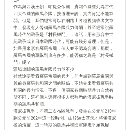
作為與西漢王朝、帕提亞帝國、貴霜帝國並列為古代
四大帝國的羅馬帝國，按道理來說，實力肯定不能算
弱。但是，我們經常可以在網路上各種視頻或者文章
中，發現有人聲稱羅馬帝國兵力薄弱，甚至經常說羅
馬時代的戰爭是「村長械鬥」，這話，用來形容中世
紀戰爭或者日本戰國時代，可能有幾分道理，但是，
如果用來形容羅馬帝國，個人並不認為合適，那麼，
羅馬帝國的軍隊到底有多少，能否稱之為是「村長械
鬥」呢？
疆域遼闊的羅馬帝國兵力並不少
雖然說要看看羅馬帝國的兵力，但考慮到羅馬帝國與
其前身羅馬共和國之間的關係，不妨先來看看羅馬共
和國的兵力情況，不過一個國家各個時期兵力自然有
所不同，這裡個人選擇很多人都熟悉的漢尼拔戰爭時
期的羅馬共和國。
漢尼拔戰爭，即第二次布匿戰爭，發生在公元前218年
到公元前202年這一段時間。由於迦太基天才將領漢尼
拔的活躍，這一時期的羅馬共和國軍隊幾乎屢戰屢