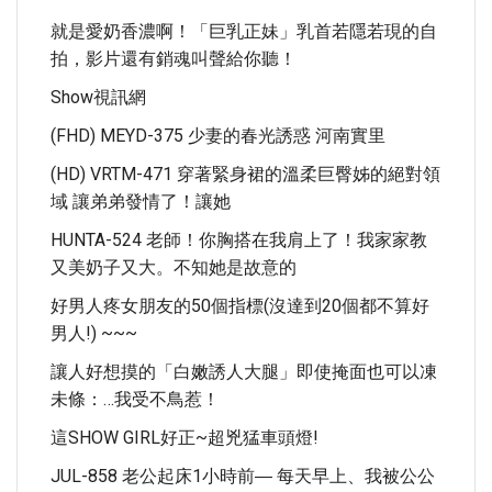
就是愛奶香濃啊！「巨乳正妹」乳首若隱若現的自
拍，影片還有銷魂叫聲給你聽！
Show視訊網
(FHD) MEYD-375 少妻的春光誘惑 河南實里
(HD) VRTM-471 穿著緊身裙的溫柔巨臀姊的絕對領
域 讓弟弟發情了！讓她
HUNTA-524 老師！你胸搭在我肩上了！我家家教
又美奶子又大。不知她是故意的
好男人疼女朋友的50個指標(沒達到20個都不算好
男人!) ~~~
讓人好想摸的「白嫩誘人大腿」即使掩面也可以凍
未條：…我受不鳥惹！
這SHOW GIRL好正~超兇猛車頭燈!
JUL-858 老公起床1小時前― 每天早上、我被公公