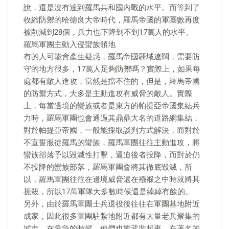
說，還是沒有達到羅馬共和國內戰的水平。而等到了
收縮防禦的哈德良大帝時代，羅馬帝國的軍團數再度
被削減到28個，兵力也下降到不到17萬人的水平。
羅馬軍團主動入侵蠻族領地
有的人可能會產生疑惑，羅馬帝國疆域遼闊，需要防
守的地方很多，17萬人足夠防禦嗎？實際上，如果每
處都有敵人進攻，當然是擋不住的，但是，羅馬帝國
的防禦方式，大多是主動進攻有威脅的敵人。實際
上，每當邊境的蠻族或者是東方的帕提亞帝國集結兵
力時，羅馬軍團也會通過其鼎鼎大名的道路網集結，
對於帕提亞帝國，一般能採取談判方式解決，而對於
不宣誓服從羅馬的蠻族，羅馬軍團往往主動進攻，將
蠻族部落予以毀滅性打擊，逼迫後者投降，而對於仍
不投降的蠻族部落，羅馬軍團會將其徹底毀滅，所
以，羅馬軍團往往在邊境威脅還在襁褓之中時就將其
扼殺，所以17萬軍隊大多數時候還是綽綽有餘的。
另外，由於羅馬軍團士兵退役後往往在軍團基地附近
成家，因此很多軍團駐紮地附近都有大量老兵聚集的
城市，在危急的時候，他們也能武裝起來。在著名的