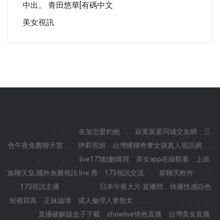
中出。 青田悠華[有碼中文
美女視訊
.
.
.
.
.
.
.
.
友加怎麼約炮
.
寂寞富婆同城交友網
三
色午夜免費聊天室
.
伊莉視頻
台灣裸聊奇摩女孩真人視訊網
.
.
.
.
.
.
.
.
.
live173點數購買
美女app在線觀看
上班
族聊天室,國外免費視訊 live 秀
173視訊交流
.
新聊天軟件
.
.
.
173視訊主播
.
.
.
.
日本午夜大片 直播間
快播性感白色
短裙寫真
正妹論壇
成人倫理人妻熟女
.
.
.
.
.
.
.
.
.
.
.
.
直播破解版盒子下載
showlive情色直播
台灣美女直播