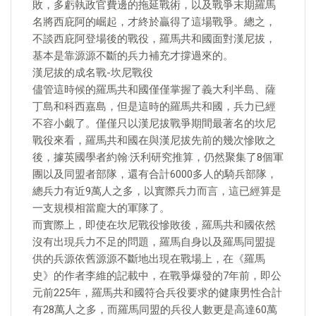
敗，多虧執政官費邊的拖延戰術，以及戰爭末期羅馬
名將西庇阿的崛起，才終於贏得了這場戰爭。總之，
不談西庇阿登場後的戰役，羅馬共和國面對漢尼拔，
基本是靠源源不斷的兵力補充才撐過來的。
漢尼拔的成名戰-坎尼戰役
儘管這時候的羅馬共和國僅僅掌握了義大利半島、薩
丁島和科西嘉島，但是這時的羅馬共和國，兵力已經
不容小覷了。僅僅只以漢尼拔戰爭期間最著名的坎尼
戰役來看，羅馬共和國在與漢尼拔先前的幾次慘敗之
後，據英國學者約翰·沃利研究推算，仍然聚集了8個軍
團以及同盟者部隊，還有合計6000多人的騎兵部隊，
總兵力有近9萬人之多，以實際兵力而言，這已經算是
一支規模相當龐大的軍隊了。
而實際上，即使在坎尼戰役慘敗後，羅馬共和國依然
沒有出現兵力不足的問題，羅馬自身以及羅馬同盟提
供的兵源依舊源源不斷地出現在戰場上，在《羅馬
史》的作者李維的記載中，在戰爭爆發的7年前，即公
元前225年，羅馬共和國符合兵役要求的健康男性合計
有28萬人之多，而羅馬同盟的兵役人數更是高達60萬