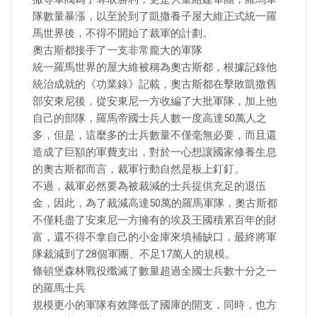
隊數量暴漲，以至於到了凱撒養子屋大維正式統一羅
馬世界後，不得不開始了裁軍的計劃。
奧古斯都接手了一支非常龐大的軍隊
統一羅馬世界的屋大維被稱為奧古斯都，根據記錄他
統治成就的《功業錄》記載，奧古斯都在擊敗凱撒舊
部安東尼後，從安東尼一方收編了大批軍隊，加上他
自己的部隊，羅馬帝國士兵人數一度高達50萬人之
多，但是，這麼多的士兵數量不僅毫無必要，而且還
造成了巨額的軍費支出，對於一心想讓國家修養生息
的奧古斯都而言，裁軍行動自然是板上釘釘。
不過，裁軍必然要為被裁減的士兵提供充足的退伍
金，因此，為了裁減高達50萬的羅馬軍隊，奧古斯都
不僅耗盡了安東尼一方擁有的埃及王國積累百年的財
富，還不得不拿自己的小金庫來填補缺口，最終將軍
隊裁減到了28個軍團、不足17萬人的規模。
條頓堡森林戰役殲滅了數量超過全國士兵數十分之一
的羅馬士兵
規模更小的軍隊有效降低了國庫的開支，同時，也方