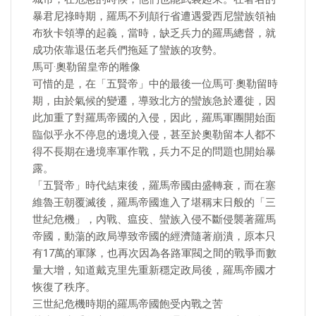
暴君尼祿時期，羅馬不列顛行省遭遇愛西尼蠻族領袖
布狄卡領導的起義，當時，缺乏兵力的羅馬總督，就
成功依靠退伍老兵們拖延了蠻族的攻勢。
馬可·奧勒留皇帝的雕像
可惜的是，在「五賢帝」中的最後一位馬可·奧勒留時
期，由於氣候的變遷，導致北方的蠻族急於遷徙，因
此加重了對羅馬帝國的入侵，因此，羅馬軍團開始面
臨似乎永不停息的邊境入侵，甚至於奧勒留本人都不
得不長期在邊境率軍作戰，兵力不足的問題也開始暴
露。
「五賢帝」時代結束後，羅馬帝國由盛轉衰，而在塞
維魯王朝覆滅後，羅馬帝國進入了堪稱末日般的「三
世紀危機」，內戰、瘟疫、蠻族入侵不斷侵襲著羅馬
帝國，動蕩的政局導致帝國的經濟隨著崩潰，原本只
有17萬的軍隊，也再次因為各路軍閥之間的戰爭而數
量大增，知道戴克里先重新穩定政局後，羅馬帝國才
恢復了秩序。
三世紀危機時期的羅馬帝國飽受內戰之苦