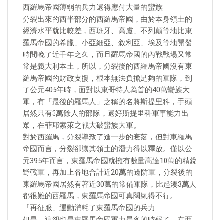
西羅馬帝國薄弱的兵力還得應付大量的蠻族
分裂出來的西半部分的西羅馬帝國，由於本身領土的
經濟水平就比較差，西班牙、高盧、不列顛等地比東
羅馬帝國的希臘、小亞細亞、敘利亞、埃及等地開發
時間晚了近千年之久，而且羅馬帝國的內戰戰場又常
常是義大利本土，所以，分裂後的西羅馬帝國沒有東
羅馬帝國的財政支援，根本無法負擔足夠的軍隊，到
了公元405年時，面對以東哥特人為首的40萬蠻族大
軍，有「最後的羅馬人」之稱的名將斯提里科，手頭
居然只有3萬餘人的部隊，還好斯提里科軍事能力出
眾，在菲耶索萊之戰大破蠻族大軍。
對於西羅馬，分裂導致了進一步的衰落，但對東羅馬
帝國而言，分裂卻讓其領土的潛力得以釋放。僅以公
元395年而言，東羅馬帝國就擁有數量高達10萬的精銳
野戰軍，再加上各地合計近20萬的邊防軍，分裂後的
東羅馬帝國居然有著近30萬的常備軍隊，比起湊3萬人
都很難的西羅馬，東羅馬帝國可真闊氣得不行。
「再征服」運動消耗了東羅馬帝國的兵力
但是，這卻也是東羅馬帝國軍力最多的時候了，在西