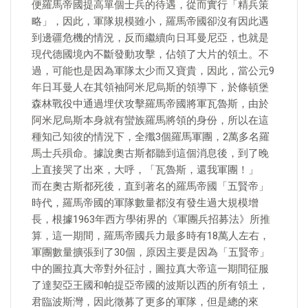
便羅馬帝國提高單個士兵的待遇，從而實行「精兵策
略」，因此，軍隊規模雖小，羅馬帝國卻沒有因此遇
到邊疆危機的情況，反而繼續向日耳曼尼亞，也就是
現代德國境內不斷發動攻擊，佔領了大片的領土。不
過，可能也是因為軍隊太少而又寶貴，因此，當公元9
年日耳曼人在其領袖阿米尼烏斯的領導下，於條頓堡
森林戰役中通過埋伏攻擊羅馬帝國將軍瓦魯斯，由於
阿米尼烏斯本身就有蠻族羅馬將領的身份，所以在這
種知己知彼的情況下，全殲3個羅馬軍團，2萬多名羅
馬士兵殞命。據說奧古斯都聽到這個消息後，到了晚
上直接哭了出來，大呼，「瓦魯斯，還我軍團！」
而在奧古斯都死後，直到著名的羅馬帝國「五賢帝」
時代，羅馬帝國的軍隊數量都沒有發生過大規模增
長，根據1963年西方學術界的《軍團兵招募法》所推
算，這一期間，羅馬帝國兵力最多時有18萬人左右，
軍團數量擴張到了30個，原因主要是因為「五賢帝」
中的圖拉真大帝對外征討，圖拉真大帝這一期間征服
了達契亞王國和帕提亞帝國的波斯以西的所有領土，
君臨波斯灣，因此徵募了更多的軍隊，但是總的來