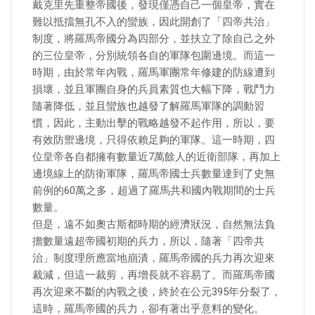
戴克里先重整帝國後，發現僅憑自己一個皇帝，實在
難以抵擋無孔不入的蠻族，因此開創了「四帝共治」
制度，將羅馬帝國分為四部分，並扶立了除自己之外
的三位皇帝，分別統領各自的軍隊包圍邊境。而這一
時期，由於常年內戰，羅馬軍團常年修建的防線遭到
損壞，並且軍團自身的兵員素質也大幅下降，戰鬥力
隨著降低，並且蠻族也越發了解羅馬軍隊的調動習
慣，因此，主動出擊的戰略越發不起作用，所以，要
有效防禦邊境，只得依賴足夠的軍隊。這一時期，四
位皇帝各自都擁有數量近7萬餘人的近衛部隊，再加上
邊境線上的防衛軍隊，羅馬帝國士兵數量達到了史無
前例的60萬之多，超過了羅馬共和國內戰期間的士兵
數量。
但是，遠不如奧古斯都時期的經濟狀況，自然無法負
擔數量遠超帝國初期的兵力，所以，隨著「四帝共
治」制度理所應當地崩潰，羅馬帝國的兵力再次迎來
裁減，但這一裁剪，再增長就不容易了。而羅馬帝國
再次迎來不斷的內戰之後，終於在公元395年分裂了，
這時，羅馬帝國的兵力，卻有著出乎意料的變化。