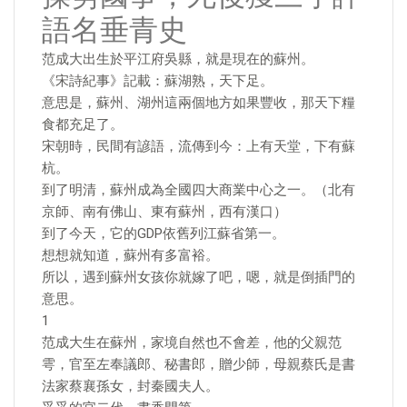
語名垂青史
范成大出生於平江府吳縣，就是現在的蘇州。
《宋詩紀事》記載：蘇湖熟，天下足。
意思是，蘇州、湖州這兩個地方如果豐收，那天下糧
食都充足了。
宋朝時，民間有諺語，流傳到今：上有天堂，下有蘇
杭。
到了明清，蘇州成為全國四大商業中心之一。（北有
京師、南有佛山、東有蘇州，西有漢口）
到了今天，它的GDP依舊列江蘇省第一。
想想就知道，蘇州有多富裕。
所以，遇到蘇州女孩你就嫁了吧，嗯，就是倒插門的
意思。
1
范成大生在蘇州，家境自然也不會差，他的父親范
雩，官至左奉議郎、秘書郎，贈少師，母親蔡氏是書
法家蔡襄孫女，封秦國夫人。