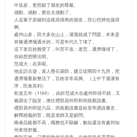
中送炭，更照顧了朋友的尊嚴。
感動、感動，實在太感動了。
人這輩子若碰到這樣高情商的朋友，挖心挖肺也值得
啊。
處州山多，田大多在山上，灌溉就成了問題，本來是
有條通濟堰通水的，可是年代久了堵了。
這下老百姓難受了，叫苦不迭：老范，通濟堰堵了，
你給想想辦法唄。
范成大：在弄呢。
他走訪古迹，派人壘石築防，建立堤閘四十九所，把
通濟堰重新整活了，百姓非常高興。（上中下溉灌有
序，民食其利）
乾道五年（1169），由於范成大在處州幹得不錯，又
被調去了臨安，擔任禮部員外郎和崇政殿說書。
禮部員外郎從六品，崇政殿說書是給皇帝講說書史、
解釋經義的官，既是老師又是顧問。
兩者品級都不高，職務也不顯赫，貌似還沒有處州知
州來得舒服。