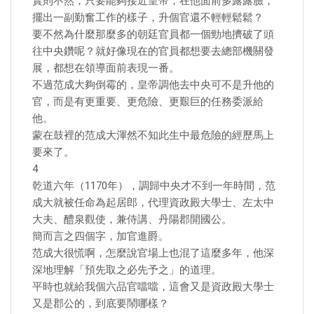
實則不然，只要能夠接近皇帝，在他面前多露露臉，
擺出一副勤奮工作的樣子，升個官還不輕輕鬆鬆？
要不然為什麼那麼多的朝廷官員都一個勁地擠破了頭
往中央鑽呢？就好像現在的官員都想要去總部機關發
展，都想在領導面前表現一番。
不過范成大夠倒霉的，皇帝調他去中央可不是升他的
官，而是有更重要、更危險、更艱巨的任務委派給
他。
蒙在鼓裡的范成大渾然不知此生中最危險的經歷馬上
要來了。
4
乾道六年（1170年），調歸中央才不到一年時間，范
成大就被任命為起居郎，代理資政殿大學士、左太中
大夫、醴泉觀使，兼侍講、丹陽郡開國公。
簡而言之四個字，加官進爵。
范成大很慌啊，怎麼說官場上也混了這麼多年，他深
深地理解「預先取之必先予之」的道理。
平時也就給我個六品官噹噹，這會又是資政殿大學士
又是郡公的，到底要鬧哪樣？