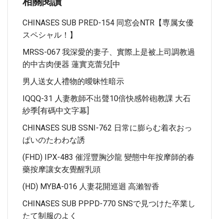
相關閱讀
CHINASES SUB PRED-154 同窓会NTR【専属女優
スペシャル！】
MRSS-067 我深愛的妻子、實際上是被上司調教過
的中古肉便器 蓮實克蕾兒[中
男人送女人禮物的曖昧性暗示
IQQQ-31 人妻教師不出聲10倍快感幹砲教課 大石
紗季[有碼中文字幕]
CHINASES SUB SSNI-762 日常に膨らむ着衣おっ
ぱいのたわわな誘
(FHD) IPX-483 催淫豐胸沙龍 變態中年按摩師的春
藥按摩讓女友覺醒乳頭
(HD) MYBA-016 人妻花開巡迴 高瀨智香
CHINASES SUB PPPD-770 SNSで見つけた卒業し
たて制服のよく