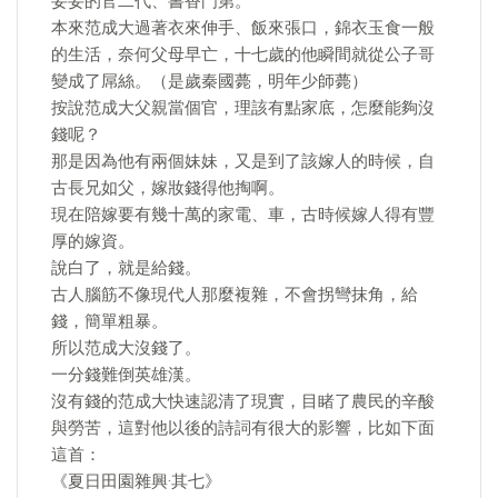
妥妥的官二代、書香門第。
本來范成大過著衣來伸手、飯來張口，錦衣玉食一般
的生活，奈何父母早亡，十七歲的他瞬間就從公子哥
變成了屌絲。（是歲秦國薨，明年少師薨）
按說范成大父親當個官，理該有點家底，怎麼能夠沒
錢呢？
那是因為他有兩個妹妹，又是到了該嫁人的時候，自
古長兄如父，嫁妝錢得他掏啊。
現在陪嫁要有幾十萬的家電、車，古時候嫁人得有豐
厚的嫁資。
說白了，就是給錢。
古人腦筋不像現代人那麼複雜，不會拐彎抹角，給
錢，簡單粗暴。
所以范成大沒錢了。
一分錢難倒英雄漢。
沒有錢的范成大快速認清了現實，目睹了農民的辛酸
與勞苦，這對他以後的詩詞有很大的影響，比如下面
這首：
《夏日田園雜興·其七》