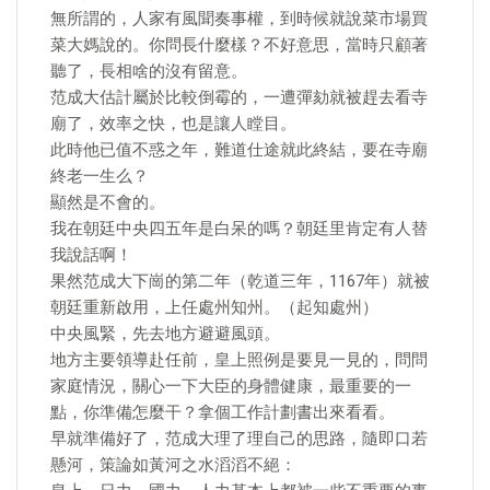
無所謂的，人家有風聞奏事權，到時候就說菜市場買
菜大媽說的。你問長什麼樣？不好意思，當時只顧著
聽了，長相啥的沒有留意。
范成大估計屬於比較倒霉的，一遭彈劾就被趕去看寺
廟了，效率之快，也是讓人瞠目。
此時他已值不惑之年，難道仕途就此終結，要在寺廟
終老一生么？
顯然是不會的。
我在朝廷中央四五年是白呆的嗎？朝廷里肯定有人替
我說話啊！
果然范成大下崗的第二年（乾道三年，1167年）就被
朝廷重新啟用，上任處州知州。（起知處州）
中央風緊，先去地方避避風頭。
地方主要領導赴任前，皇上照例是要見一見的，問問
家庭情況，關心一下大臣的身體健康，最重要的一
點，你準備怎麼干？拿個工作計劃書出來看看。
早就準備好了，范成大理了理自己的思路，隨即口若
懸河，策論如黃河之水滔滔不絕：