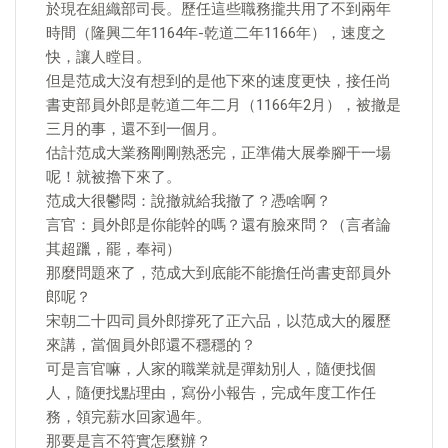
於現在組織部司長。歷任這些職務攏共用了不到兩年
時間（隆興二年1164年-乾道二年1166年），速度之
快，讓人瞠目。
但是范成大沒有想到的是他下來的速度更快，接任尚
書吏部員外郎是乾道二年二月（1166年2月），被撤是
三月的事，還不到一個月。
估計范成大業務剛剛熟悉完，正準備大展拳腳干一場
呢！就被擼下來了。
范成大很鬱悶：說撤就給我撤了？憑啥啊？
言官：員外郎是你能幹的嗎？還有臉來問？（言者論
其超躐，罷，奉祠）
那麼問題來了，范成大到底能不能擔任尚書吏部員外
郎呢？
宋朝二十四司員外郎撐死了正六品，以范成大的履歷
來講，當個員外郎還不穩穩的？
可是言官嘛，人家的職業就是彈劾別人，隨便找個
人，隨便找點理由，寫份小報告，完成年度工作任
務，領完薪水回家過年。
那要是言不符實怎麼辦？