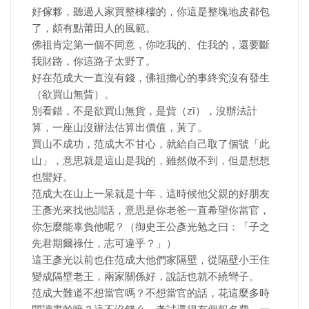
好傢夥，聽過人家買整棟樓的，你這是整塊地皮都包
了，頗有點莆田人的風範。
佛祖肯定第一個不同意，你吃我的、住我的，還要斷
我財路，你這路子太野了。
好在范成大一直沒有錢，佛祖擔心的事終究沒有發生
（欲買山無貲）。
別看錯，不是欲買山無貨，是貲（zī），沒辦法計
算，一座山沒辦法估算出價值，黃了。
買山不成功，范成大不甘心，就給自己取了個號「此
山」，意思就是這山是我的，雖然做不到，但是想想
也蠻好。
范成大在山上一呆就是十年，這時候他父親的好朋友
王彥光來找他訓話，意思是你老爸一直希望你當官，
你怎麼能辜負他呢？（御史王公彥光勉之曰：「子之
先君期爾祿仕，志可違乎？」）
這王彥光以前也住范成大他們家隔壁，從隔壁小王住
變成隔壁老王，兩家關係好，說話也就不繞彎子。
范成大難道不想當官嗎？不想當官的話，花這麼多時