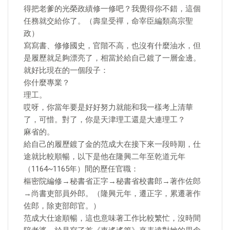
得把老爹的光榮政績修一修吧？我覺得你不錯，這個
任務就交給你了。（壽皇受禪，命宰臣編類高宗聖
政）
寫寫書、修修國史，官階不高，也沒有什麼油水，但
是履歷就足夠漂亮了，相當於給自己鍍了一層金邊。
就好比現在的一個段子：
你什麼專業？
理工。
哎呀，你當年要是好好努力就能和我一樣考上清華
了，可惜。對了，你是天津理工還是大連理工？
麻省的。
給自己的履歷鍍了金的范成大在接下來一段時期，仕
途就比較順暢，以下是他在隆興二年至乾道元年
（1164~1165年）間的歷任官職：
樞密院編修→秘書省正字→秘書省校書郎→著作佐郎
→尚書吏部員外郎。（隆興元年，遷正字，累遷著作
佐郎，除吏部郎官。）
范成大仕途順暢，這也意味著工作比較繁忙，沒時間