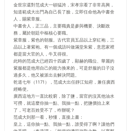
金世宗還對范成大一頓猛誇，宋孝宗看了非常高興，
知道範成大出門為自己長了臉，立即任命他為中書舍
人，賜紫章服。
中書舍人，正三品，主要職責是參與機要、決斷政
務，屬於朝廷中樞核心要職。
紫章服，紫色的朝服。古代官員五品以上穿紅袍，三
品以上著紫袍。有一個成語叫做滿堂朱紫，意思家裡
都是當大官的人，牛叉得很。
此時的范成大已經四十四歲了，顯赫的職位、華麗的
紫服都是他用自己的能力換來的，可是舒服的日子沒
過多久，他又被派出去解決問題。
乾道七年（1171），范成大出任靜江知府，兼任廣西
經略使。
廣西這地方一直比較窮，除了鹽，當官的沒其他油水
可撈，就這麼你抽一點、我抽一點，把鹽價抬上來
了，可老百姓受不了，咋辦呢？
范成大到那一看，秒懂，直接上書：
皇上，這你抽一點、我抽一點，誰受得了啊？讓他們