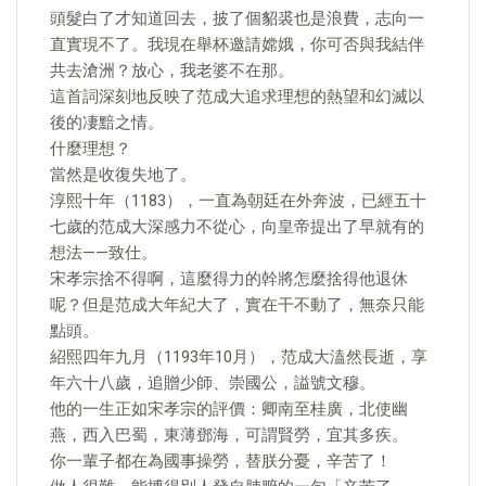
頭髮白了才知道回去，披了個貂裘也是浪費，志向一
直實現不了。我現在舉杯邀請嫦娥，你可否與我結伴
共去滄洲？放心，我老婆不在那。
這首詞深刻地反映了范成大追求理想的熱望和幻滅以
後的凄黯之情。
什麼理想？
當然是收復失地了。
淳熙十年（1183），一直為朝廷在外奔波，已經五十
七歲的范成大深感力不從心，向皇帝提出了早就有的
想法——致仕。
宋孝宗捨不得啊，這麼得力的幹將怎麼捨得他退休
呢？但是范成大年紀大了，實在干不動了，無奈只能
點頭。
紹熙四年九月（1193年10月），范成大溘然長逝，享
年六十八歲，追贈少師、崇國公，謚號文穆。
他的一生正如宋孝宗的評價：卿南至桂廣，北使幽
燕，西入巴蜀，東薄鄧海，可謂賢勞，宜其多疾。
你一輩子都在為國事操勞，替朕分憂，辛苦了！