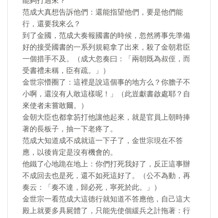
能夠打過來？
范成大真想告訴他們：還能指望他們，要是他們能
行，還要我來么？
到了金國，范成大奏報國書的時候，忽然將事先準備
好的接受國書的一系列規範拿了出來，殺了金朝君臣
一個措手不及。（成大忽奏曰：「兩朝既為叔侄，而
受書禮未稱，臣有疏。」）
金世宗懵圈了：這裡是說這個事的地方么？你膽子不
小啊，還沒有人敢這樣呢！」（此豈獻書啟處耶？自
來使者未嘗敢爾。）
金朝大臣也都拿笏打他讓他起來，就是官員上朝時捧
著的長板子，抽一下老疼了。
范成大知道成不成就這一下子了，金世宗現在不答
應，以後肯定是沒有機會的。
他鐵了心地跪在地上：你們打死我好了，反正這事辦
不成回去也是死，還不如死這好了。（公不為動，再
奏云：「奏不達，歸必死，寧死於此。」）
金世宗一看范成大這德行就知道不答應他，自己這大
殿上就要多具屍體了，只能先使個緩兵之計拖著：行