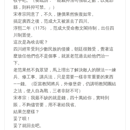
收手吧。（奏疏謂：「能裁抑漕司強取之數，以寬郡
縣，則科抑可禁。」）
宋孝宗同意了，不久，鹽價果然恢復如常。
搞定廣西之後，范成大又被派去了四川。
淳熙二年（1175），范成大受命敷文閣待制，出任四
川制置使。
這次是為啥去呢？
四川經常受到少數民族的侵擾，朝廷很難受，覺著這
麼放任他們也不是個事，就派老范過去給他們治一
下。
老范果然不負眾望，馬上理出了解決敵人的辦法——練
兵、修工事、講兵法，只是需要一樣非常重要的東西
——錢。（臣當教閱將兵，外修堡砦，仍講明教閱團結
之法，使人自為戰，三者非財不可）
宋孝宗：我最不缺的就是錢，四十萬給你，實時到
賬，不夠儘管要，用不著給我省。
結果怎麼樣？
妥了唄！
妥了就回去吧。