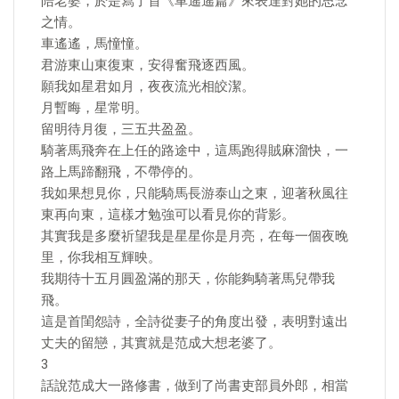
陪老婆，於是寫了首《車遙遙篇》來表達對她的思念
之情。
車遙遙，馬憧憧。
君游東山東復東，安得奮飛逐西風。
願我如星君如月，夜夜流光相皎潔。
月暫晦，星常明。
留明待月復，三五共盈盈。
騎著馬飛奔在上任的路途中，這馬跑得賊麻溜快，一
路上馬蹄翻飛，不帶停的。
我如果想見你，只能騎馬長游泰山之東，迎著秋風往
東再向東，這樣才勉強可以看見你的背影。
其實我是多麼祈望我是星星你是月亮，在每一個夜晚
里，你我相互輝映。
我期待十五月圓盈滿的那天，你能夠騎著馬兒帶我
飛。
這是首閨怨詩，全詩從妻子的角度出發，表明對遠出
丈夫的留戀，其實就是范成大想老婆了。
3
話說范成大一路修書，做到了尚書吏部員外郎，相當