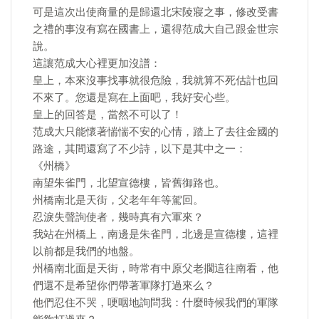
可是這次出使商量的是歸還北宋陵寢之事，修改受書
之禮的事沒有寫在國書上，還得范成大自己跟金世宗
說。
這讓范成大心裡更加沒譜：
皇上，本來沒事找事就很危險，我就算不死估計也回
不來了。您還是寫在上面吧，我好安心些。
皇上的回答是，當然不可以了！
范成大只能懷著惴惴不安的心情，踏上了去往金國的
路途，其間還寫了不少詩，以下是其中之一：
《州橋》
南望朱雀門，北望宣德樓，皆舊御路也。
州橋南北是天街，父老年年等駕回。
忍淚失聲詢使者，幾時真有六軍來？
我站在州橋上，南邊是朱雀門，北邊是宣德樓，這裡
以前都是我們的地盤。
州橋南北面是天街，時常有中原父老擱這往南看，他
們還不是希望你們帶著軍隊打過來么？
他們忍住不哭，哽咽地詢問我：什麼時候我們的軍隊