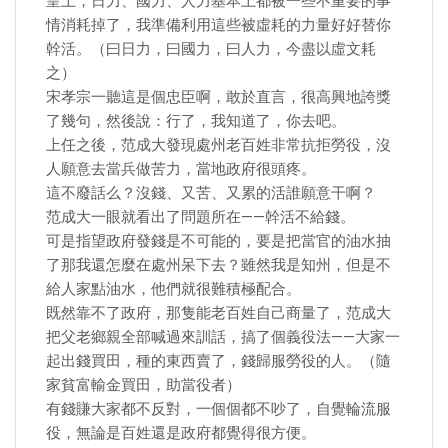
皇上，日力、國力、人力基本上都被一些不重要的事
情消耗掉了，我準備利用這些被虛耗的力量好好替你
幹活。（曰日力，曰國力，曰人力，今盡以虛文耗
之）
宋孝宗一聽這是個忠臣啊，敢於直言，很高興地誇獎
了幾句，然後說：行了，我知道了，你去吧。
上任之後，范成大發現處州老百姓非常抗拒勞役，沒
人願意去當兵做苦力，當地政府很頭疼。
這不廢話么？沒錢、又苦、又累的活誰願意干啊？
范成大一眼就看出了問題所在——幹活不給錢。
可是指望政府發錢是不可能的，要是把當官的油水抽
了那我還怎麼在處州呆下去？雖然我是知州，但是不
給人家點油水，他們就很難積極配合。
既然靠不了政府，那隻能老百姓自己商量了，范成大
把父老鄉親全部喊過來訓話，搞了個義役法——大家一
起出錢買田，種的東西賣了，錢歸服勞役的人。（隨
家貧富輸金買田，助當役者）
有錢賺大家都不反對，一個個都不吵了，自覺輪流服
役，無論是百姓還是政府都覺得很方便。