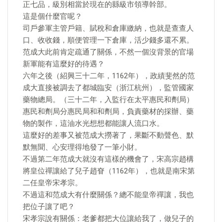
正七品，級別相當於現在的縣級市領導幹部。
這是個什麼官呢？
司戶參軍主管戶籍、賦稅和倉庫繳納，也就是查查人
口、收收錢，順便管理一下倉庫，活少錢多還不累。
范成大此前肯定疏通了關係，不然一個沒背景的官場
新軍能有這麼好的待遇？
六年之後（紹興三十二年，1162年），政績斐然的范
成大直接被調去了都城臨安（浙江杭州），監管國家
藥物總局。（三十二年，入監行在太平惠民和劑局）
惠民和劑局分惠民局和和劑局，負責藥材的採辦、藥
物的製作，這油水光想想都能讓人流口水。
這麼好的差事又被范成大撈著了，果斷不動聲色、默
默無聞、心安理得地發了一筆小財。
不過第二年范成大就沒有這樣的機會了，宋高宗趙構
將皇位禪讓給了兒子趙眘（1162年），也就是南宋第
二任皇帝宋孝宗。
不過這和范成大有什麼關係？總不能皇帝禪讓，我也
把位子讓了吧？
宋孝宗說有關係：老爹都把大位讓給我了，做兒子的