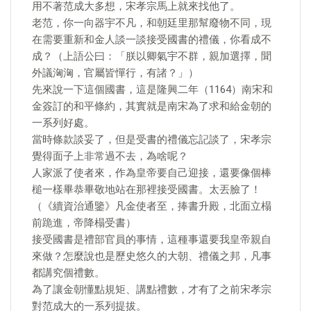
用不著范成大多想，宋孝宗馬上就來找他了。
老范，你一向器宇不凡，和朝廷里那幫廢物不同，現
在需要重新和金人談一談接受國書的禮儀，你看成不
成？（上語公曰：「朕以卿氣宇不群，親加選擇，聞
外議洶洶，官屬皆憚行，有諸？」）
先來說一下這個國書，這是隆興二年（1164）南宋和
金簽訂的和平條約，其實就是南宋為了求和給金朝的
一系列好處。
當時條款談妥了，但是受書的禮儀忘記談了，宋孝宗
覺得面子上非常過不去，為啥呢？
人家派了使者來，作為皇帝要自己迎接，還要像個棒
槌一樣畢恭畢敬地站在那裡接受國書。太丟臉了！
（《續資治通鑒》凡金使者至，捧書升殿，北面立榻
前跪進，帝降榻受書）
接受國書是禮部官員的事情，這種事還要我皇帝親自
來做？怎麼說也是歷史悠久的大朝、禮儀之邦，凡事
都講究個禮數。
為了讓金朝懂點規矩、講點禮數，才有了之前宋孝宗
對范成大的一系列提拔。