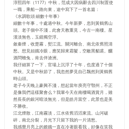
淳熙四年（1177）中秋，范成大因病辭去四川制置使
一職，乘船一路向東，途中寫下了一首名篇：
《水調歌頭·細數十年事》
細數十年事，十處過中秋。今年新夢，忽到黃鶴舊山
頭。老子個中不淺，此會天教重見，今古一南樓。星
漢淡無色，玉鏡獨空浮。
斂秦煙，收楚霧，熨江流。關河離合、南北依舊照清
愁。想見姮娥冷眼，應笑歸來霜鬢，空敝黑貂裘。釃
酒問蟾兔，肯去伴滄洲。
我仔細算了一下，官場上沉浮了十年，也度過了十個
中秋。又是中秋節了，我忽然夢見自己飄然到黃鶴舊
時山頭。
老子今天晚上豪興不淺，想起當年庾亮守鄂州，不正
是像我們這樣聚會么？我輩今天在南樓喝酒賞月，雖
然長長的銀河暗淡無光，但是皓月當空，此景也是美
不勝收。
江北煙散，江南霧淡，江水依舊滔滔東流。山河破
碎，南北分裂，月光下只留下我的一片清愁。
我感覺月亮上的嫦娥一直在冷著眼看我，好像在笑我