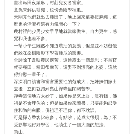
晝出耘田夜績麻，村莊兒女各當家。
童孫未解供耕織，也傍桑陰學種瓜。
天剛亮他們就出去種田了，晚上回來還要搓麻繩，這
麼累的活哪裡還有力氣開心一下？
農村裡的少男少女早早地就當家做主、自力更生，感
覺和我也差不多。
一幫小學生雖然不知道農活的意義，但是並不妨礙他
們躲在桑樹陰影下學著種瓜的樂趣。
全詩除了反映農民疾苦，還透露出一個意思：不當官
就要種田，種田很幸苦，還娶不到漂亮的老婆，這就
得抑鬱一輩子了。
深深明白讀書和當官重要性的范成大，把妹妹們嫁出
去後，立刻就跑到崑山禪寺里閉關苦學。
禪寺這個地方太妙了，如果你是來上香，沒有錢，佛
祖是不會理你的；但是如果你來讀書，只要能夠忍受
住和尚的白眼，佛祖理不理你，都不耽誤。
可是禪寺香客比較多，有點吵，范成大很煩，為了不
受影響地好好學習，他萌生了一個大膽的想法。
買山。