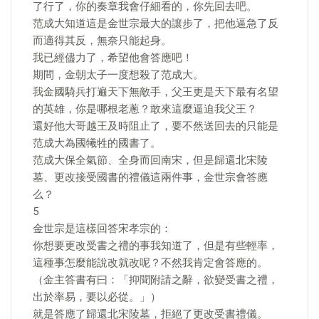
了行了，你的奏章我會仔細看的，你先回去吧。
范成大知道這是金世宗最大的讓步了，把他逼急了反
而適得其反，無奈只能起身。
我已經儘力了，希望他會答應吧！
期間，金朝太子一度想殺了范成大。
我金國騎兵打遍天下無敵手，父王更是天下最有名望
的英雄，你是哪根老蔥？敢來這麼逼迫我父王？
還好他大哥越王及時阻止了，要不然送回去的只能是
范成大為國犧牲的國書了。
范成大保全氣節、全身而回南宋，但是歸還北宋陵
墓、更改接受國書的禮儀這兩件事，金世宗會答應
么？
5
金世宗是這樣回答宋孝宗的：
你想要更改受書之禮的事我知道了，但是有些輕率，
這種事怎麼能說改就改呢？不然我肯定會答應的。
（金主答書有曰：「抑聞附請之辭，欲變受書之禮，
出於率易，要以必從。」）
就是答應了歸還北宋陵墓，拒絕了更改受書禮儀。