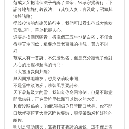
范成大又把這個法子告訴了皇帝，宋孝宗覺著行，下
詔各地都施行義役法。（其後入奏，言及此，詔頒其
法於諸路）
從義役法的創建與施行中，我們可以看出范成大熟稔
官場規則、善於把握人心。
這要是換個愣頭青，折騰個三五年也是白搭，不僅會
得罪官場同僚，還要承受老百姓的抱怨，費力不討
好。
范成大有一首詩，不怎麼出名，但是充分體現了他對
人心的把握和超高的情商：
《大雪送炭與芥隱》
無因同撥地爐灰，想見柴荊晚未開。
不是雪中須送炭，聊裝風景要詩來。
天下著超級大的雪，我知道你窮困潦倒，但是不願意
問我借錢，正在雪堆里找那可以燃火的木柴。
其實沒關係的，咱倆這關係你只管開口就是。你不開
口我就要頂著大雪來問你要詩，順便帶點炭和好吃的
給你。
明明是幫助朋友，還要打著要詩的旗號。這不僅是雪