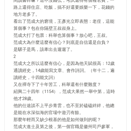
間讀書幹嘛？這不沒錢么，考試還得有個報名費，一
路上還得住店、吃飯，搞不好還要娛樂一下，花錢的
地方老多了。
看出了范成大的窘境，王彥光立即表態：老侄，這能
算個事？包在你隔壁王叔叔身上。
范成大打了包票：科舉也算個事？放心吧，王叔。
范成大為什麼這麼有信心？到底是自信還是自負？
是騾子是馬，該牽出去遛遛了。
2
范成大之所以這麼有信心，是因為他天賦很高：12歲
通讀經史，14歲能寫文章、會作詩詞。（年十二，遍
讀經史，十四能文詞）
又在禪寺下了十年苦工，科舉還有什麼難度？
紹興二十四年（1154），范成大果然一舉中第，這時
他才28歲。
他的仕途談不上平步青雲，也不至於磕磕絆絆，他總
是能在水深似海的官場中遊刃有餘。
那麼年輕而又缺少根基的他是如何做到的呢？
范成大進士及第之後，第一個官職是徽州司戶參軍，