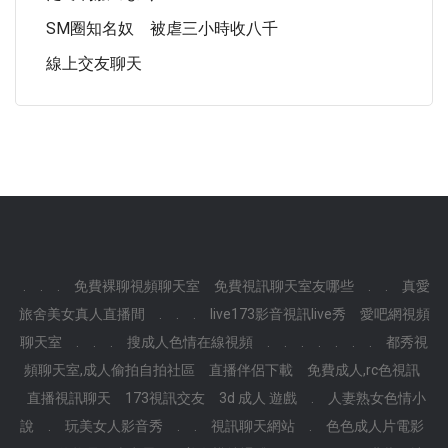
SM圈知名奴 被虐三小時收八千
線上交友聊天
.
.
.
免費裸聊視頻聊天室
免費視訊聊天室友哪些
.
.
真愛
旅舍美女真人直播間
.
.
.
live173影音視訊live秀
愛吧網視頻
聊天室
.
.
.
搜成人色情在線視頻
.
.
.
.
.
.
.
都秀視
頻聊天室,成人偷拍自拍社區
直播伴侶下載
免費成人,rc色視訊
直播視訊聊天
173視訊交友
3d 成人 遊戲
.
人妻熟女色情小
說
.
玩美女人影音秀
.
.
視訊聊天網站
.
色色成人片電影