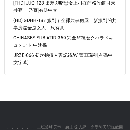
[FHD] JUQ-123 出差與暗戀女上司在商務旅館同床
共寢 一乃葵[有碼中文
(HD) GDHH-183 搬到了全裸共享房屋 新搬到的共
享房屋全是女人，只有我
CHINASES SUB ATID-359 完全監視セクハラドキ
ュメント 中途採
JRZE-066 初次拍攝人妻記錄AV 菅田瑞穗[有碼中
文字幕]
.
.
.
.
.
.
上班族聊天室
線上成.人網
文愛聊天記錄截圖