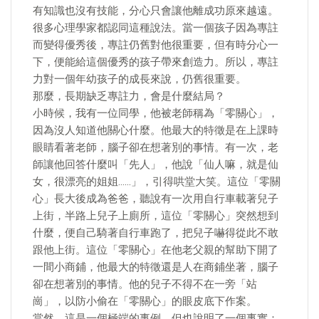
有知識也沒有技能，分心只會讓他離成功原來越遠。
很多心理學家都認同這種說法。當一個孩子因為專註
而變得優秀後，專註仍舊對他很重要，但有時分心一
下，便能給這個優秀的孩子帶來創造力。所以，專註
力對一個年幼孩子的成長來說，仍舊很重要。
那麼，長期缺乏專註力，會是什麼結局？
小時候，我有一位同學，他被老師稱為「零關心」，
因為沒人知道他關心什麼。他最大的特徵是在上課時
眼睛看著老師，腦子卻在想著別的事情。有一次，老
師讓他回答什麼叫「先人」，他說「仙人嘛，就是仙
女，很漂亮的姐姐……」，引得哄堂大笑。這位「零關
心」長大後成為爸爸，聽說有一次用自行車載著兒子
上街，半路上兒子上廁所，這位「零關心」突然想到
什麼，便自己騎著自行車跑了，把兒子嚇得從此不敢
跟他上街。這位「零關心」在他老父親的幫助下開了
一間小商鋪，他最大的特徵還是人在商鋪坐著，腦子
卻在想著別的事情。他的兒子不得不在一旁「站
崗」，以防小偷在「零關心」的眼皮底下作案。
當然，這是一個極端的事例，但也說明了一個事實：