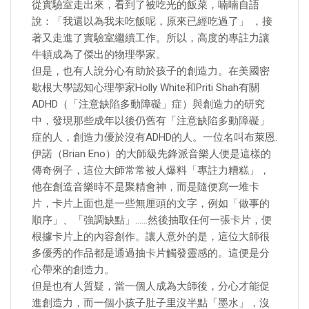
從實驗室走出來，看到了被吃光的飯菜，喃喃自語
說：「我還以為我未吃飯呢，原來已經吃過了」 ，接
著又走進了實驗室繼續工作。所以，高度的專註力讓
牛頓成為了傑出的物理學家。
但是，也有人說分心有助於孩子的創造力。在美國密
歇根大學認知心理學家Holly White和Priti Shah有關
ADHD（「注意缺陷多動障礙」症）與創造力的研究
中，發現那些成年以後仍舊有「注意缺陷多動障礙」
症的人，創造力優於沒有ADHD的人。一位名叫布萊恩.
伊諾（Brian Eno）的大師級先鋒派音樂人便是這樣的
傳奇例子，這位大師常常被人爆料「專註力糟糕」，
他在創造音樂時不是聚精會神，而是隨便寫一堆卡
片，卡片上面也是一些無厘頭的文字，例如「做事的
順序」、「強調缺點」……然後抽取任何一張卡片，便
根據卡片上的內容創作。讓人意外的是，這位大師很
多優秀的作品都是通過抽卡片觸發靈感的。這便是分
心帶來的創造力。
但是也有人質疑，當一個人成為大師後，分心才能促
進創造力，而一個小孩子肚子里沒半點「墨水」，沒