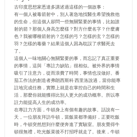
古印度思想家悉達多講述過這樣的一個故事：
有一個人被毒箭射中，別人著急地找醫生希望挽救他
的生命，但這個人卻問一些無關緊要的事情，比如誰
射的箭？那個人身高怎麼樣？對方什麼名字？什麼膚
色？我被哪種箭射的？怎樣的弓？怎樣的玄？怎樣的
羽？怎樣的毒藥？結果這個人因為耽誤了求醫死去
了。
這個人一味地關心無關緊要的事，而忘記了真正重要
的事情，這與「專註力缺陷」很相似。被外界的事情
吸引了注意力，從而浪費了時間，事情也沒做好。番
茄工作法的創造者弗朗西斯科·西里洛說過，當你能專
註地完成任務，實際上就是在掌控自己的時間和生
活，那麼你就能獲得比別人更大的成功概率。所以專
註力能提高人生的成功率。
在專註力方面，牛頓身上有個有趣的故事。話說有一
天，一位朋友拜訪牛頓，當飯菜都準備好，正要吃飯
時，牛頓突然想到什麼便奔進了實驗室。朋友覺得牛
頓很無禮，吃光飯菜後不打招呼就走了。後來，牛頓