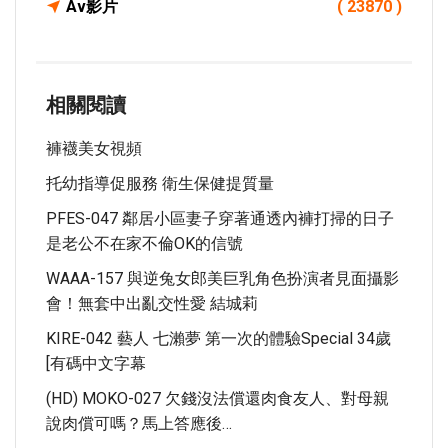
Av影片
( 23870 )
相關閱讀
褲襪美女視頻
托幼指導促服務 衛生保健提質量
PFES-047 鄰居小區妻子穿著通透內褲打掃的日子
是老公不在家不倫OK的信號
WAAA-157 與逆兔女郎美巨乳角色扮演者見面攝影
會！無套中出亂交性愛 結城莉
KIRE-042 藝人 七瀨夢 第一次的體驗Special 34歲
[有碼中文字幕
(HD) MOKO-027 欠錢沒法償還肉食友人、對母親
說肉償可嗎？馬上答應後…