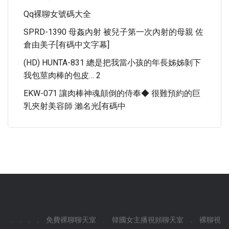
Qq裸聊女號碼大全
SPRD-1390 母姦內射 被兒子第一次內射的母親 佐
倉由美子[有碼中文字幕]
(HD) HUNTA-831 總是把我當小孩的年長姊姊剝下
我包莖肉棒的包皮… 2
EKW-071 讓肉棒神魂顛倒的侍奉◆ 很難預約的巨
乳夾射美容師 瀨名光[有碼中
.
.
.
.
免費裸聊聊天室
.
韓國女主播視頻聊天室
.
裸聊視