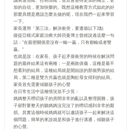
誠表達情緒、控制情緒，並且會變得更加的獨立，更
加的自信，更加快樂的。既然這種教育方式如此的好
那麼具體是應該怎麼去做的呢，現在我們一起來學習
一下。
家長運用「第三法」解決衝突，要遵循以下2點
薩提亞模式家庭治療大師貝曼博士曾經說過這麼一句
話："在親密關係里沒有一輸一贏，只有都輸或者雙
贏。"
也就是說：在家長、孩子起矛盾衝突的時候在解決問
題的最終結果這有兩種：一是兩敗俱傷，這種是最不
想看到的結局，這種結局就是開始說的那個男孩的結
局，第二種是雙方共贏也就是陶虹母女得到的結局。
家長首先需要傾聽孩子的心聲
在日常生活中這種情況並不少見：
媽媽整天嘮叨孩子的房間非常的亂以及整理困難，孩
子卻對要整天的聽媽媽沒完沒了的嘮叨感到非常的厭
煩。其實這個時候媽媽就可以邀請孩子一起來解決這
個問題，簡單的來說就是和孩子進行溝通，傾聽孩子
的心聲。