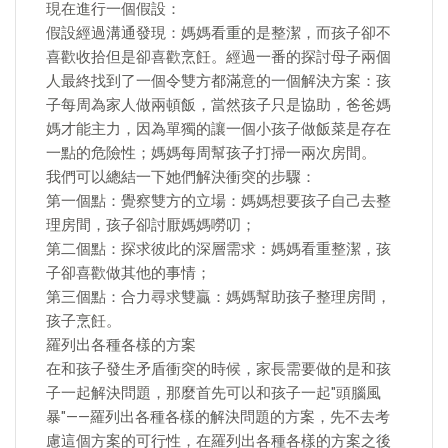
現在進行一個假設：
假設經過溝通發現：媽媽看重的是整潔，而孩子卻不
喜歡收拾但是卻喜歡烹飪。經過一番的探討母子兩個
人最終找到了一個令雙方都滿意的一個解決方案：孩
子每周為家人做兩頓飯，當然孩子只是協助，爸爸媽
媽才能主力，因為單獨的讓一個小孩子做飯菜是存在
一點的危險性；媽媽每周幫孩子打掃一兩次房間。
我們可以總結一下她們解決衝突的步驟：
第一個點：覺察雙方的立場：媽媽想要孩子自己去整
理房間，孩子卻討厭媽媽嘮叨；
第二個點：探求彼此的深層需求：媽媽看重整潔，孩
子卻喜歡做其他的事情；
第三個點：合力尋求雙贏：媽媽幫助孩子整理房間，
孩子烹飪。
羅列出各種各樣的方案
在和孩子發生矛盾衝突的時候，家長需要做的是和孩
子一起解決問題，那麼首先可以和孩子一起"頭腦風
暴"——羅列出各種各樣的解決問題的方案，先不去考
慮這個方案的可行性，在羅列出各種各樣的方案之後