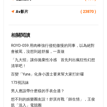
Av影片
( 23870 )
相關閱讀
ROYD-059 用肉棒強行侵犯傲慢的同事，以為絕對
會被罵，沒想到超舒服，一直做
「九大招」讓你拋棄性冷感 首先列出瘋狂性幻想
清單吧！
百變「yuna」化身小護士要來幫大家打針囉
173視訊妹
男人應該帶什麽樣的手表合適？
想不到的娛樂圈友誼！舒淇肖戰「師生情」，王俊
凱「混入」電競圈