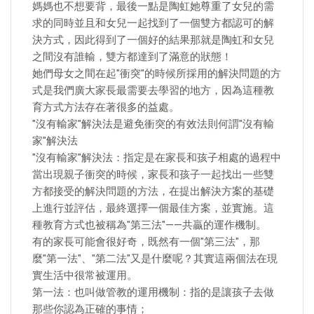
媽媽也不想要背，最後一點是陶虹她尊重了女兒的需
求的同時並且和女兒一起找到了一個雙方都認可的解
決方式，因此得到了一個好的結果那就是陶虹和女兒
之間沒有誰輸，雙方都達到了滿意的狀態！
她們母女之間在起"衝突"的時候所採用的解決問題的方
式是我們廣大家長最需要去學習的地方，因為這種教
育方式方法存在著很多的益處。
"沒有輸家"解決法是避免衝突的有效法則何謂"沒有輸
家"解決法
"沒有輸家"解決法：指定是在家長和孩子相處的過程中
當出現親子衝突的時候，家長和孩子一起找出一些雙
方都接受的解決問題的方法，在提出解決方案的基礎
上進行並評估，最終選擇一個最佳方案，並實施。這
種教育方式也被稱為"第三法"——共贏的運作機制。
有的家長可能會很好奇，既然有一個"第三法"，那
麼"第一法"、"第二法"又是什麼呢？其實這兩個法在現
實生活中很常被運用。
第一法：也叫做管教的運用機制：指的是讓孩子去做
那些你認為正確的事情；