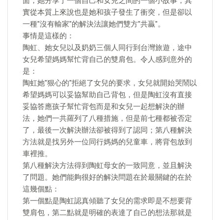
面，她分享了一個自己和女兒之間的一個小故事，其
實從本質上來說也是她和孩子發生了衝突，但是卻以
一種"沒有輸家"的解決法讓她們雙方"共贏"。
事情是這樣的：
陶虹、她女兒以及奶奶三個人同行到台灣旅遊，途中
女兒希望媽媽幫忙背自己的雙肩包。令人感到意外的
是：
陶虹她"狠心的"拒絕了女兒的要求，女兒就開始哭鬧以
希望媽媽可以妥協幫助自己背包，但是陶虹沒有直接
妥協答應孩子幫忙背包而是和女兒一起想解決的辦
法，她們一共羅列了八種措施，但是前七種都被否定
了，最後一次解決辦法卻被得到了認同；第八種解決
方法就是找另外一位同行媽媽的兒童車，將背包放到
車裡推。
第八種解決方法得到陶虹母女的一致同意，並且解決
了問題。她們能夠很好的解決問題在於最關鍵的在於
這幾個點：
第一個點是陶虹認真傾聽了女兒的需求即是不想要背
雙肩包，第二點就是明確的表達了自己的想法那就是